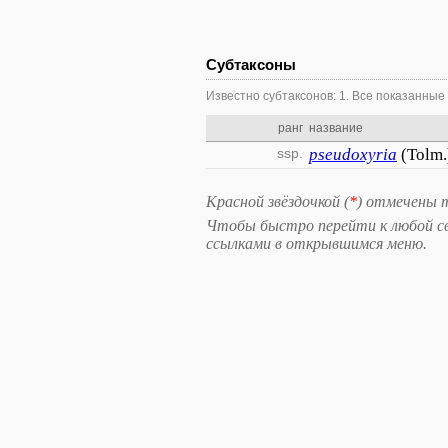
Субтаксоны
Известно субтаксонов: 1. Все показанные
ранг
название
ssp.
pseudoxyria
(Tolm.
Красной звёздочкой (
*
) отмечены 
Чтобы быстро перейти к любой свя
ссылками в открывшимся меню.