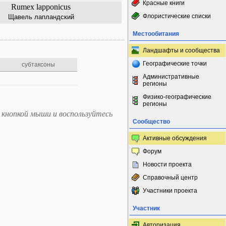
Красные книги
Rumex lapponicus
Флористические списки
Щавель лапландский
Местообитания
Ландшафты и сообщества
Географические точки
субтаксоны
Административные
регионы
Физико-географические
регионы
 кнопкой мыши и воспользуйтесь
Сообщество
Активные обсуждения
Форум
Новости проекта
Справочный центр
Участники проекта
Участник
Авторизация