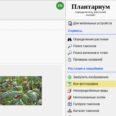
Плантариум
EN
определитель растений
онлайн
Для мобильных устройств
Сервисы
Определение растения
Поиск таксонов
Поиск регионов и точек
Проверка названий
Растения и лишайники
Загрузить изображение
Все фотографии
Неопределённые виды
Неопознанные особи
Галерея таксонов
Каталог таксонов