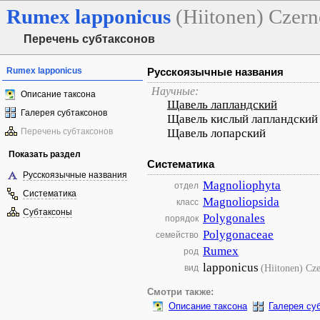
Rumex
lapponicus
(Hiitonen) Czer
Перечень субтаксонов
Rumex lapponicus
Русскоязычные названия
Научные:
Описание таксона
Щавель лапландский
Галерея субтаксонов
Щавель кислый лапландский
Перечень субтаксонов
Щавель лопарский
Показать раздел
Систематика
Русскоязычные названия
Magnoliophyta
отдел
Систематика
Magnoliopsida
класс
Субтаксоны
Polygonales
порядок
Polygonaceae
семейство
Rumex
род
lapponicus
(Hiitonen) Cz
вид
Смотри также:
Описание таксона
Галерея су