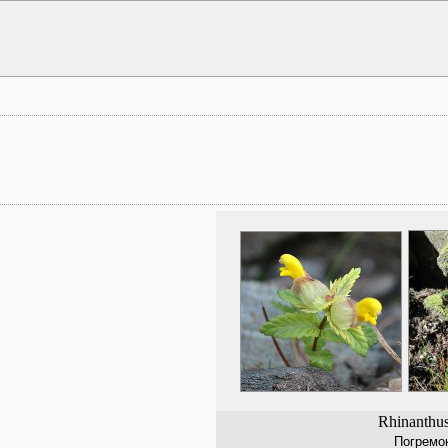
Rhinanthus
Погремо