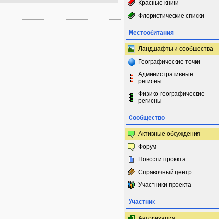
Красные книги
Флористические списки
Местообитания
Ландшафты и сообщества
Географические точки
Административные
регионы
Физико-географические
регионы
Сообщество
Активные обсуждения
Форум
Новости проекта
Справочный центр
Участники проекта
Участник
Авторизация