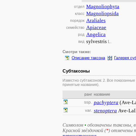
Magnoliophyta
отдел
Magnoliopsida
класс
Araliales
порядок
Apiaceae
семейство
Angelica
род
sylvestris
L.
вид
Смотри также:
Описание таксона
Галерея су
Субтаксоны
Известно субтаксонов: 2. Все показанные
принятые названия).
ранг
название
ssp.
pachyptera
(Ave-L
var.
stenoptera
Ave-Lall
Символом
•
обозначены таксоны, 
Красной звёздочкой (
*
) отмечены 
первоисточнике
.