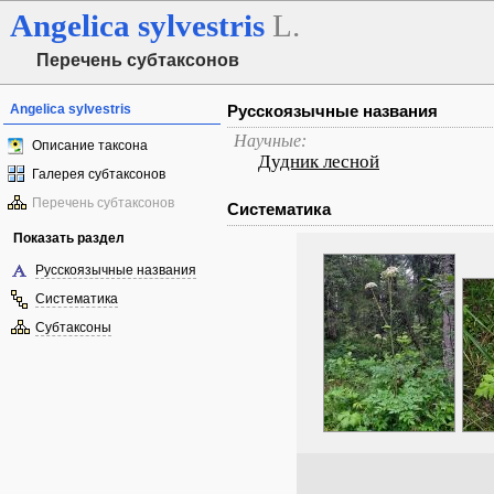
Angelica
sylvestris
L.
Перечень субтаксонов
Angelica sylvestris
Русскоязычные названия
Научные:
Описание таксона
Дудник лесной
Галерея субтаксонов
Перечень субтаксонов
Систематика
Показать раздел
Русскоязычные названия
Систематика
Субтаксоны