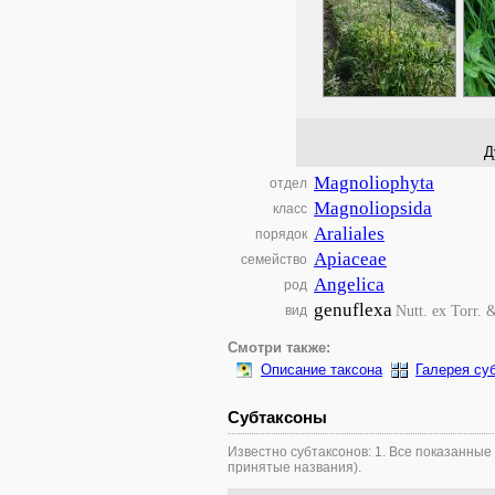
Д
Magnoliophyta
отдел
Magnoliopsida
класс
Araliales
порядок
Apiaceae
семейство
Angelica
род
genuflexa
Nutt. ex Torr. 
вид
Смотри также:
Описание таксона
Галерея су
Субтаксоны
Известно субтаксонов: 1. Все показанные
принятые названия).