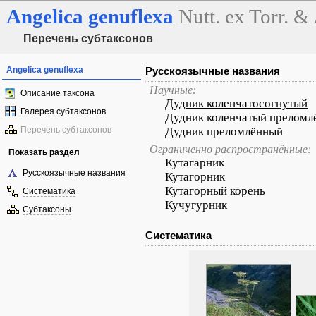
Angelica
genuflexa
Nutt. ex Torr. &
Перечень субтаксонов
Angelica genuflexa
Русскоязычные названия
Научные:
Описание таксона
Дудник коленчатосогнутый
Галерея субтаксонов
Дудник коленчатый преломл
Перечень субтаксонов
Дудник преломлённый
Ограниченно распространённые:
Показать раздел
Кутагарник
Русскоязычные названия
Кутагорник
Кутагорный корень
Систематика
Кучугурник
Субтаксоны
Систематика