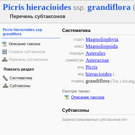
Picris
hieracioides
grandiflora
ssp.
Перечень субтаксонов
Picris hieracioides ssp.
Систематика
grandiflora
Magnoliophyta
отдел
Описание таксона
Magnoliopsida
класс
Галерея субтаксонов
Asterales
порядок
Asteraceae
Перечень субтаксонов
семейство
Picris
род
Показать раздел
hieracioides
L.
вид
Систематика
grandiflora
(Ten.) Arcang
подвид
Субтаксоны
Смотри также:
Описание таксона
Субтаксоны
Зарегистрированных субтаксонов нет