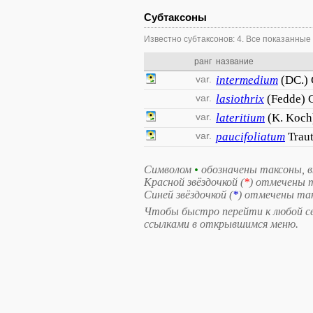
Субтаксоны
Известно субтаксонов: 4. Все показанные
ранг
название
var.
intermedium
(DC.) 
var.
lasiothrix
(Fedde) 
var.
lateritium
(K. Koch
var.
paucifoliatum
Traut
Символом
•
обозначены таксоны, 
Красной звёздочкой (
*
) отмечены 
Синей звёздочкой (
*
) отмечены та
Чтобы быстро перейти к любой свя
ссылками в открывшимся меню.