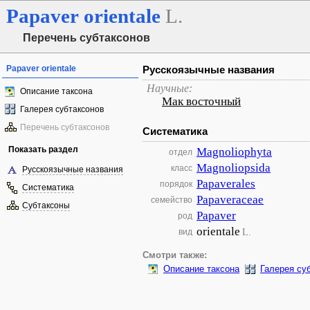
Papaver
orientale
L.
Перечень субтаксонов
Papaver orientale
Русскоязычные названия
Научные:
Описание таксона
Мак восточный
Галерея субтаксонов
Перечень субтаксонов
Систематика
Показать раздел
Magnoliophyta
отдел
Magnoliopsida
класс
Русскоязычные названия
Papaverales
порядок
Систематика
Papaveraceae
семейство
Субтаксоны
Papaver
род
orientale
L.
вид
Смотри также:
Описание таксона
Галерея су