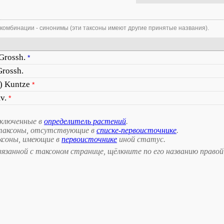
 комбинации - синонимы (эти таксоны имеют другие принятые названия).
Grossh.
*
Grossh.
) Kuntze
*
v.
*
включенные в
определитель растений
.
таксоны, отсутствующие в
списке-первоисточнике
.
ксоны, имеющие в
первоисточнике
иной статус.
занной с таксоном странице, щёлкните по его названию правой