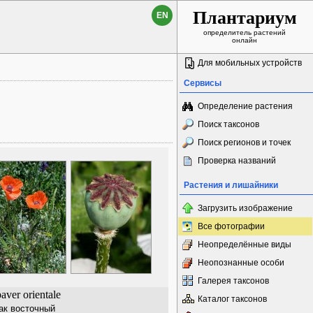
Плантариум
EN
определитель растений
онлайн
Для мобильных устройств
Сервисы
Определение растения
Поиск таксонов
Поиск регионов и точек
Проверка названий
Растения и лишайники
Загрузить изображение
Все фотографии
Неопределённые виды
Неопознанные особи
Галерея таксонов
aver orientale
Каталог таксонов
ак восточный