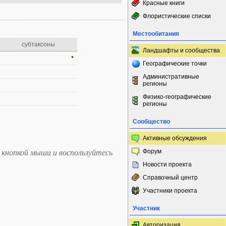
Красные книги
Флористические списки
Местообитания
субтаксоны
Ландшафты и сообщества
•
Географические точки
Административные
регионы
Физико-географические
регионы
Сообщество
Активные обсуждения
Форум
 кнопкой мыши и воспользуйтесь
Новости проекта
Справочный центр
Участники проекта
Участник
Авторизация