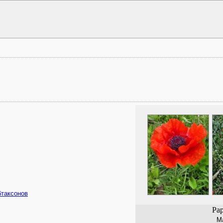
бтаксонов
Pap
М