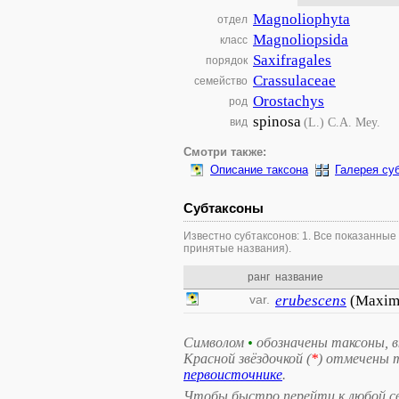
Magnoliophyta
отдел
Magnoliopsida
класс
Saxifragales
порядок
Crassulaceae
семейство
Orostachys
род
spinosa
(L.) C.A. Mey.
вид
Смотри также:
Описание таксона
Галерея су
Субтаксоны
Известно субтаксонов: 1. Все показанные
принятые названия).
ранг
название
var.
erubescens
(Maxim.
Символом
•
обозначены таксоны, 
Красной звёздочкой (
*
) отмечены 
первоисточнике
.
Чтобы быстро перейти к любой св