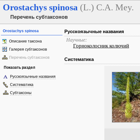
Orostachys
spinosa
(L.) C.A. Mey.
Перечень субтаксонов
Orostachys spinosa
Русскоязычные названия
Научные:
Описание таксона
Горноколосник колючий
Галерея субтаксонов
Перечень субтаксонов
Систематика
Показать раздел
Русскоязычные названия
Систематика
Субтаксоны