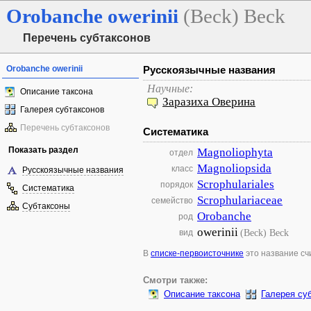
Orobanche
owerinii
(Beck) Beck
Перечень субтаксонов
Orobanche owerinii
Русскоязычные названия
Научные:
Описание таксона
Заразиха Оверина
Галерея субтаксонов
Перечень субтаксонов
Систематика
Показать раздел
Magnoliophyta
отдел
Magnoliopsida
класс
Русскоязычные названия
Scrophulariales
порядок
Систематика
Scrophulariaceae
семейство
Субтаксоны
Orobanche
род
owerinii
(Beck) Beck
вид
В
списке-первоисточнике
это название с
Смотри также:
Описание таксона
Галерея су