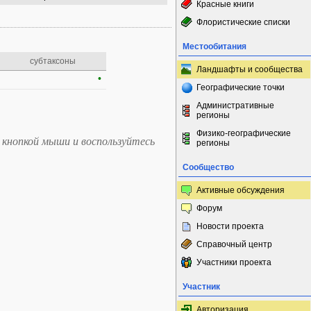
Красные книги
Флористические списки
Местообитания
субтаксоны
Ландшафты и сообщества
•
Географические точки
Административные
регионы
Физико-географические
 кнопкой мыши и воспользуйтесь
регионы
Сообщество
Активные обсуждения
Форум
Новости проекта
Справочный центр
Участники проекта
Участник
Авторизация