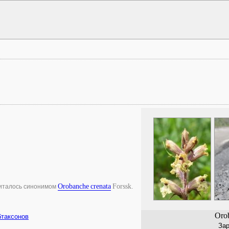
Orobanche
crenata
Forssk.
читалось синонимом
Orob
бтаксонов
Зар