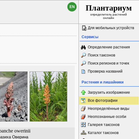
Плантариум
EN
определитель растений
онлайн
Для мобильных устройств
Сервисы
Определение растения
Поиск таксонов
Поиск регионов и точек
Проверка названий
Растения и лишайники
Загрузить изображение
Все фотографии
Неопределённые виды
Неопознанные особи
Галерея таксонов
anche owerinii
Каталог таксонов
азиха Оверина