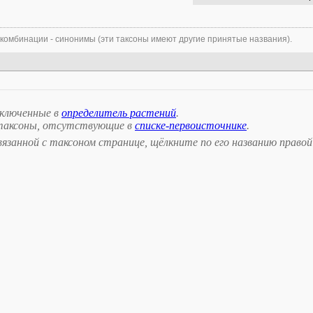
 комбинации - синонимы (эти таксоны имеют другие принятые названия).
включенные в
определитель растений
.
таксоны, отсутствующие в
списке-первоисточнике
.
занной с таксоном странице, щёлкните по его названию правой