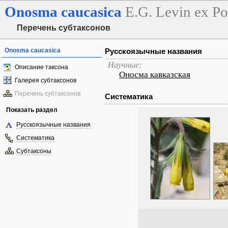
Onosma
caucasica
E.G. Levin ex P
Перечень субтаксонов
Onosma caucasica
Русскоязычные названия
Научные:
Описание таксона
Оносма кавказская
Галерея субтаксонов
Перечень субтаксонов
Систематика
Показать раздел
Русскоязычные названия
Систематика
Субтаксоны