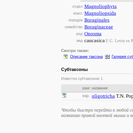
Magnoliophyta
отдел
Magnoliopsida
класс
Boraginales
порядок
Boraginaceae
семейство
Onosma
род
caucasica
E.G. Levin ex 
вид
Смотри также:
Описание таксона
Галерея су
Субтаксоны
Известно субтаксонов: 1.
ранг
название
ssp.
oligotricha
T.N. Po
Чтобы быстро перейти к любой св
названию правой кнопкой мыши и 