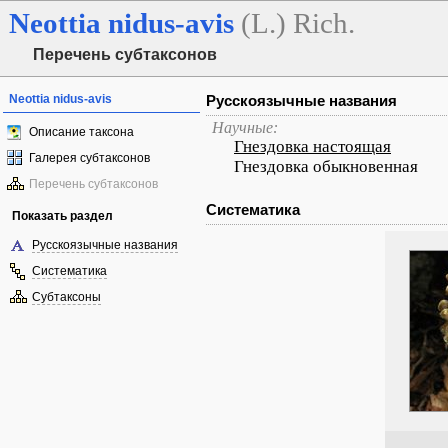
Neottia
nidus-avis
(L.) Rich.
Перечень субтаксонов
Neottia nidus-avis
Русскоязычные названия
Научные:
Описание таксона
Гнездовка настоящая
Галерея субтаксонов
Гнездовка обыкновенная
Перечень субтаксонов
Систематика
Показать раздел
Русскоязычные названия
Систематика
Субтаксоны