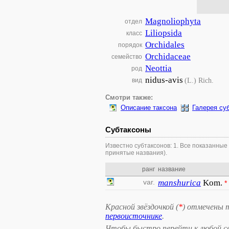
Magnoliophyta
отдел
Liliopsida
класс
Orchidales
порядок
Orchidaceae
семейство
Neottia
род
nidus-avis
(L.) Rich.
вид
Смотри также:
Описание таксона
Галерея су
Субтаксоны
Известно субтаксонов: 1. Все показанные
принятые названия).
ранг
название
var.
manshurica
Kom.
*
Красной звёздочкой (
*
) отмечены 
первоисточнике
.
Чтобы быстро перейти к любой св