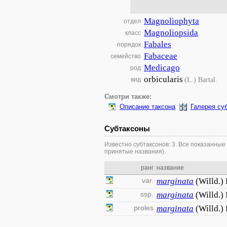
Magnoliophyta
отдел
Magnoliopsida
класс
Fabales
порядок
Fabaceae
семейство
Medicago
род
orbicularis
(L.) Bartal.
вид
Смотри также:
Описание таксона
Галерея су
Субтаксоны
Известно субтаксонов: 3. Все показанные
принятые названия).
ранг
название
var.
marginata
(Willd.)
ssp.
marginata
(Willd.
proles
marginata
(Willd.)