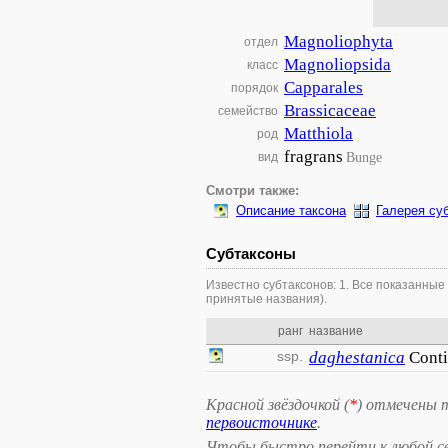
Magnoliophyta
отдел
Magnoliopsida
класс
Capparales
порядок
Brassicaceae
семейство
Matthiola
род
fragrans
Bunge
вид
Смотри также:
Описание таксона
Галерея су
Субтаксоны
Известно субтаксонов: 1. Все показанные
принятые названия).
ранг
название
ssp.
daghestanica
Conti
Красной звёздочкой (
*
) отмечены 
первоисточнике
.
Чтобы быстро перейти к любой св