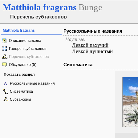
Matthiola
fragrans
Bunge
Перечень субтаксонов
Matthiola fragrans
Русскоязычные названия
Научные:
Описание таксона
Левкой пахучий
Галерея субтаксонов
Левкой душистый
Перечень субтаксонов
Систематика
Обсуждение (5)
Показать раздел
Русскоязычные названия
Систематика
Субтаксоны