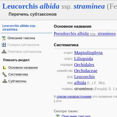
Leucorchis
albida
straminea
(Fe
ssp.
Перечень субтаксонов
Leucorchis albida ssp.
Основное название
straminea
Pseudorchis
albida
straminea
ssp.
Описание таксона
Систематика
Галерея субтаксонов
Перечень субтаксонов
Magnoliophyta
отдел
Liliopsida
класс
Показать раздел
Orchidales
порядок
Основное название
Orchidaceae
семейство
Систематика
Leucorchis
род
Субтаксоны
albida
(L.) E. Mey.
вид
straminea
(Fernald) Á. L
подвид
В
списке-первоисточнике
это название с
Löve
Смотри также:
Описание таксона