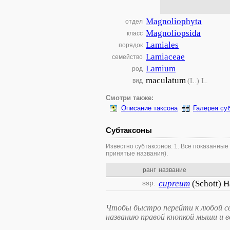
Magnoliophyta
отдел
Magnoliopsida
класс
Lamiales
порядок
Lamiaceae
семейство
Lamium
род
maculatum
(L.) L.
вид
Смотри также:
Описание таксона
Галерея су
Субтаксоны
Известно субтаксонов: 1. Все показанные
принятые названия).
ранг
название
ssp.
cupreum
(Schott) 
Чтобы быстро перейти к любой св
названию правой кнопкой мыши и 