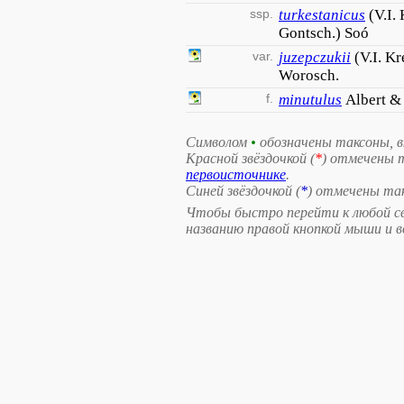
ssp.
turkestanicus
(V.I.
Gontsch.) Soó
var.
juzepczukii
(V.I. K
Worosch.
f.
minutulus
Albert &
Символом
•
обозначены таксоны, 
Красной звёздочкой (
*
) отмечены 
первоисточнике
.
Синей звёздочкой (
*
) отмечены та
Чтобы быстро перейти к любой св
названию правой кнопкой мыши и 