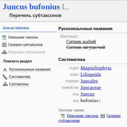
Juncus
bufonius
L.
Перечень субтаксонов
Juncus bufonius
Русскоязычные названия
Научные:
Описание таксона
Ситник жабий
Галерея субтаксонов
Ситник лягушечий
Перечень субтаксонов
Систематика
Показать раздел
Magnoliophyta
отдел
Русскоязычные названия
Liliopsida
класс
Систематика
Juncales
порядок
Субтаксоны
Juncaceae
семейство
Juncus
род
bufonius
L.
вид
Смотри также:
Описание таксона
Галерея
субтаксонов