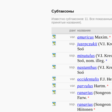
Субтаксоны
Известно субтаксонов: 11. Все показанны
принятые названия).
ранг
название
var.
amuricus
Maxim.
*
ssp.
juzepczukii
(V.I. K
Soó
ssp.
minutulus
(V.I. Kre
Soó, nom. illeg.
*
ssp.
nastanthus
(V.I. Kr
Soó
var.
occidentalis
F.J. H
var.
parvulus
Hartm.
*
var.
ranarius
(Songeon &
Farw.
*
ssp.
ranarius
(Songeon &
Hiitonen
*