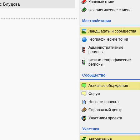
Красные книги
с Блудова
Флористические списки
Местообитания
Ландшафты и сообщества
Географические точки
Административные
регионы
Физико-географические
регионы
Сообщество
Активные обсуждения
Форум
Новости проекта
Справочный центр
Участники проекта
Участник
Авторизация