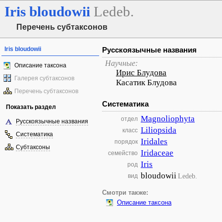
Iris
bloudowii
Ledeb.
Перечень субтаксонов
Iris bloudowii
Русскоязычные названия
Научные:
Описание таксона
Ирис Блудова
Галерея субтаксонов
Касатик Блудова
Перечень субтаксонов
Систематика
Показать раздел
Magnoliophyta
отдел
Русскоязычные названия
Liliopsida
класс
Систематика
Iridales
порядок
Субтаксоны
Iridaceae
семейство
Iris
род
bloudowii
Ledeb.
вид
Смотри также:
Описание таксона