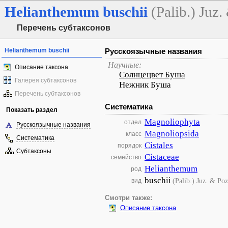
Helianthemum
buschii
(Palib.) Juz
Перечень субтаксонов
Helianthemum buschii
Русскоязычные названия
Научные:
Описание таксона
Солнцецвет Буша
Галерея субтаксонов
Нежник Буша
Перечень субтаксонов
Систематика
Показать раздел
Magnoliophyta
отдел
Русскоязычные названия
Magnoliopsida
класс
Систематика
Cistales
порядок
Субтаксоны
Cistaceae
семейство
Helianthemum
род
buschii
(Palib.) Juz. & Po
вид
Смотри также:
Описание таксона