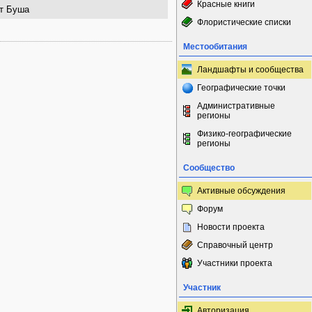
Красные книги
т Буша
Флористические списки
Местообитания
Ландшафты и сообщества
Географические точки
Административные
регионы
Физико-географические
регионы
Сообщество
Активные обсуждения
Форум
Новости проекта
Справочный центр
Участники проекта
Участник
Авторизация