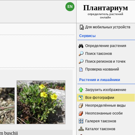
Плантариум
EN
определитель растений
онлайн
Для мобильных устройств
Сервисы
Определение растения
Поиск таксонов
Поиск регионов и точек
Проверка названий
Растения и лишайники
Загрузить изображение
Все фотографии
Неопределённые виды
Неопознанные особи
Галерея таксонов
Каталог таксонов
m buschii