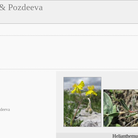
. & Pozdeeva
zdeeva
Helianthemu