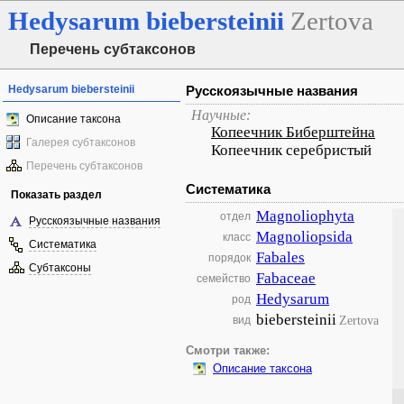
Hedysarum
biebersteinii
Zertova
Перечень субтаксонов
Hedysarum biebersteinii
Русскоязычные названия
Научные:
Описание таксона
Копеечник Биберштейна
Галерея субтаксонов
Копеечник серебристый
Перечень субтаксонов
Систематика
Показать раздел
Magnoliophyta
отдел
Русскоязычные названия
Magnoliopsida
класс
Систематика
Fabales
порядок
Субтаксоны
Fabaceae
семейство
Hedysarum
род
biebersteinii
Zertova
вид
Смотри также:
Описание таксона