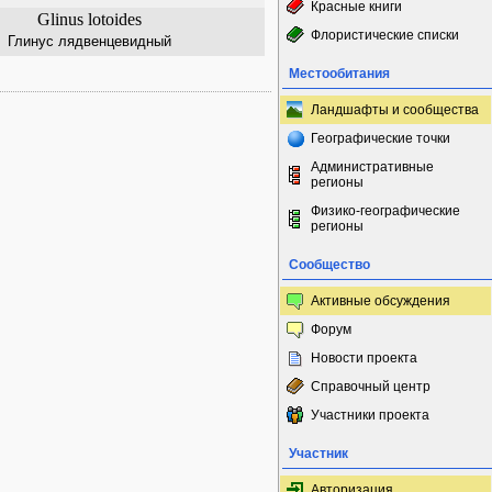
Красные книги
Glinus lotoides
Флористические списки
Глинус лядвенцевидный
Местообитания
Ландшафты и сообщества
Географические точки
Административные
регионы
Физико-географические
регионы
Сообщество
Активные обсуждения
Форум
Новости проекта
Справочный центр
Участники проекта
Участник
Авторизация