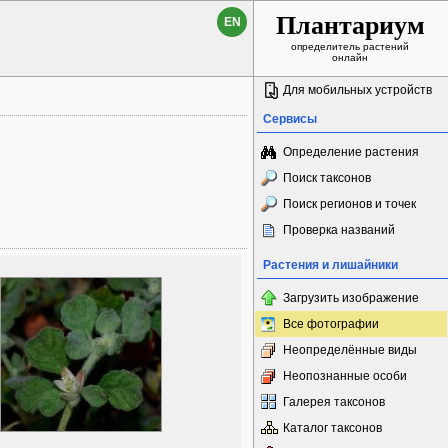
Плантариум
EN
определитель растений
онлайн
Для мобильных устройств
Сервисы
Определение растения
Поиск таксонов
Поиск регионов и точек
Проверка названий
Растения и лишайники
Загрузить изображение
Все фотографии
Неопределённые виды
Неопознанные особи
Галерея таксонов
Каталог таксонов