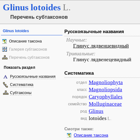
Glinus
lotoides
L.
Перечень субтаксонов
Glinus lotoides
Русскоязычные названия
Научные:
Описание таксона
Глинус лядвенцевидный
Галерея субтаксонов
Тривиальные:
Перечень субтаксонов
Глинус лядвенецевидный
Показать раздел
Систематика
Русскоязычные названия
Magnoliophyta
отдел
Систематика
Magnoliopsida
класс
Субтаксоны
Caryophyllales
порядок
Molluginaceae
семейство
Glinus
род
lotoides
L.
вид
Смотри также:
Описание таксона