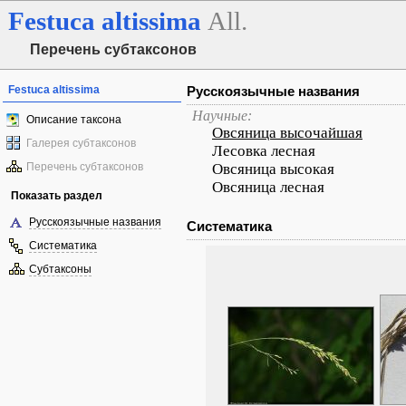
Festuca
altissima
All.
Перечень субтаксонов
Festuca altissima
Русскоязычные названия
Научные:
Описание таксона
Овсяница высочайшая
Галерея субтаксонов
Лесовка лесная
Перечень субтаксонов
Овсяница высокая
Овсяница лесная
Показать раздел
Русскоязычные названия
Систематика
Систематика
Субтаксоны