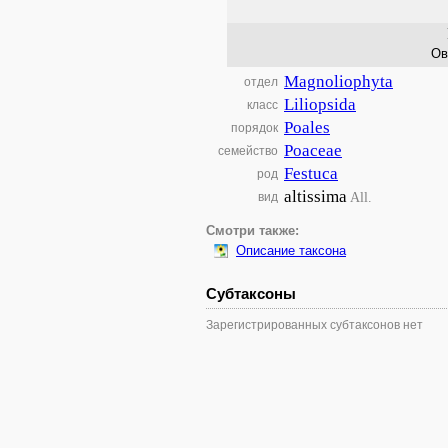
Ов
Magnoliophyta
отдел
Liliopsida
класс
Poales
порядок
Poaceae
семейство
Festuca
род
altissima
All.
вид
Смотри также:
Описание таксона
Субтаксоны
Зарегистрированных субтаксонов нет