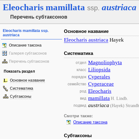
Eleocharis
mamillata
austriaca
ssp.
Перечень субтаксонов
Eleocharis mamillata ssp.
Основное название
austriaca
Eleocharis
austriaca
Hayek
Описание таксона
Систематика
Галерея субтаксонов
Перечень субтаксонов
Magnoliophyta
отдел
Liliopsida
класс
Показать раздел
Cyperales
порядок
Основное название
Cyperaceae
семейство
Систематика
Eleocharis
род
Субтаксоны
mamillata
H. Lindb.
вид
austriaca
(Hayek) Strandh
подвид
Смотри также:
Описание таксона
Субтаксоны