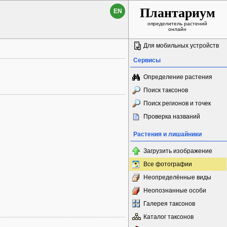
Плантариум
EN
определитель растений
онлайн
Для мобильных устройств
Сервисы
Определение растения
Поиск таксонов
Поиск регионов и точек
Проверка названий
Растения и лишайники
Загрузить изображение
Все фотографии
Неопределённые виды
Неопознанные особи
Галерея таксонов
Каталог таксонов