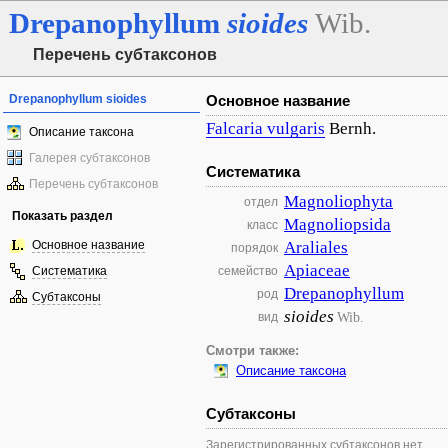
Drepanophyllum
sioides
Wib.
Перечень субтаксонов
Drepanophyllum sioides
Основное название
Falcaria
vulgaris
Bernh.
Описание таксона
Галерея субтаксонов
Систематика
Перечень субтаксонов
Magnoliophyta
отдел
Показать раздел
Magnoliopsida
класс
Основное название
Araliales
порядок
Apiaceae
Систематика
семейство
Drepanophyllum
род
Субтаксоны
sioides
Wib.
вид
Смотри также:
Описание таксона
Субтаксоны
Зарегистрированных субтаксонов нет