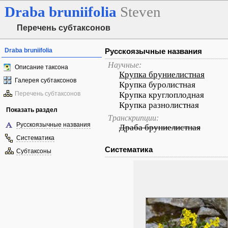
Draba
bruniifolia
Steven
Перечень субтаксонов
Draba bruniifolia
Русскоязычные названия
Научные:
Описание таксона
Крупка бруниелистная
Галерея субтаксонов
Крупка буролистная
Перечень субтаксонов
Крупка круглоплодная
Крупка разнолистная
Показать раздел
Транскрипции:
Русскоязычные названия
Драба бруниелистная
Систематика
Систематика
Субтаксоны