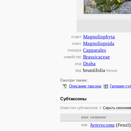
Magnoliophyta
отдел
Magnoliopsida
класс
Capparales
порядок
Brassicaceae
семейство
Draba
род
bruniifolia
Steven
вид
Смотри также:
Описание таксона
Галерея су
Субтаксоны
Известно субтаксонов: 3.
Скрыть синони
ранг
название
ssp.
heterocoma
(Fenzl