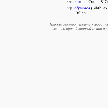
ssp.
kurdica
Coode & C
ssp.
olympica
(Sibth. e
Cullen
Чтобы быстро перейти к любой св
названию правой кнопкой мыши и 