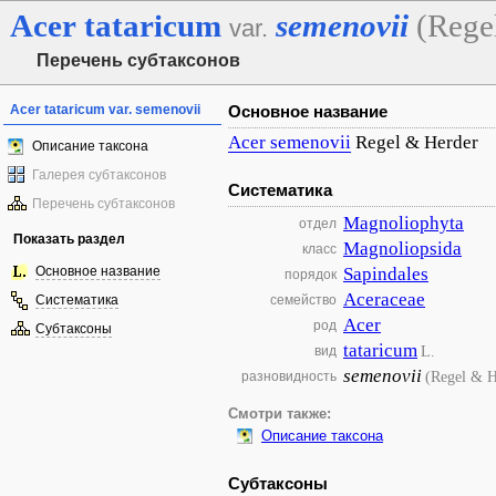
Acer
tataricum
semenovii
(Rege
var.
Перечень субтаксонов
Acer tataricum var. semenovii
Основное название
Acer
semenovii
Regel & Herder
Описание таксона
Галерея субтаксонов
Систематика
Перечень субтаксонов
Magnoliophyta
отдел
Показать раздел
Magnoliopsida
класс
Основное название
Sapindales
порядок
Aceraceae
Систематика
семейство
Acer
род
Субтаксоны
tataricum
L.
вид
semenovii
(Regel & H
разновидность
Смотри также:
Описание таксона
Субтаксоны