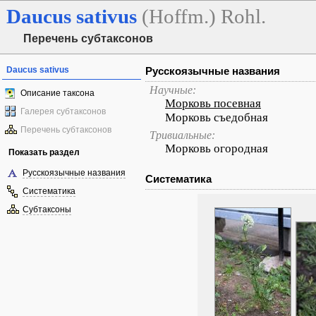
Daucus
sativus
(Hoffm.) Rohl.
Перечень субтаксонов
Daucus sativus
Русскоязычные названия
Научные:
Описание таксона
Морковь посевная
Галерея субтаксонов
Морковь съедобная
Перечень субтаксонов
Тривиальные:
Морковь огородная
Показать раздел
Русскоязычные названия
Систематика
Систематика
Субтаксоны