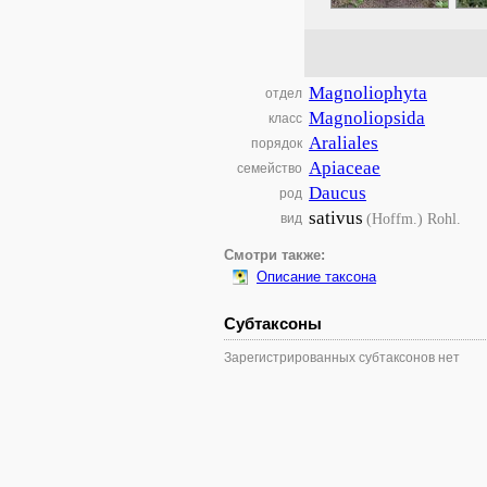
Magnoliophyta
отдел
Magnoliopsida
класс
Araliales
порядок
Apiaceae
семейство
Daucus
род
sativus
(Hoffm.) Rohl.
вид
Смотри также:
Описание таксона
Субтаксоны
Зарегистрированных субтаксонов нет