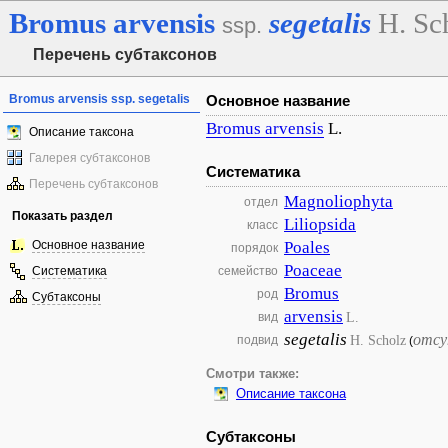
Bromus
arvensis
segetalis
H. Sc
ssp.
Перечень субтаксонов
Bromus arvensis ssp. segetalis
Основное название
Bromus
arvensis
L.
Описание таксона
Галерея субтаксонов
Систематика
Перечень субтаксонов
Magnoliophyta
отдел
Показать раздел
Liliopsida
класс
Основное название
Poales
порядок
Poaceae
Систематика
семейство
Bromus
род
Субтаксоны
arvensis
L.
вид
segetalis
отсу
H. Scholz
подвид
(
Смотри также:
Описание таксона
Субтаксоны