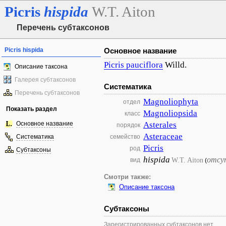
Picris
hispida
W.T. Aiton
Перечень субтаксонов
Picris hispida
Основное название
Picris
pauciflora
Willd.
Описание таксона
Галерея субтаксонов
Систематика
Перечень субтаксонов
Magnoliophyta
отдел
Показать раздел
Magnoliopsida
класс
Основное название
Asterales
порядок
Asteraceae
Систематика
семейство
Picris
род
Субтаксоны
hispida
отсу
W.T. Aiton
вид
(
Смотри также:
Описание таксона
Субтаксоны
Зарегистрированных субтаксонов нет