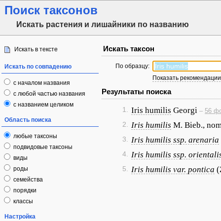
Поиск таксонов
Искать растения и лишайники по названию
Искать таксон
Искать в тексте
По образцу:
Искать по совпадению
Показать рекомендации 
с началом названия
Результаты поиска
с любой частью названия
с названием целиком
1.
Iris humilis
Georgi
–
56 ф
Область поиска
2.
Iris humilis
M. Bieb., nom.
любые таксоны
3.
Iris humilis ssp. arenaria
подвидовые таксоны
4.
Iris humilis ssp. orientali
виды
5.
Iris humilis var. pontica
(
роды
семейства
порядки
классы
Настройка