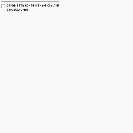
открывать контекстные ссылки
в новом окне