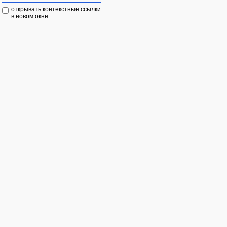
открывать контекстные ссылки
в новом окне