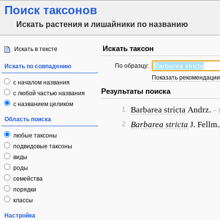
Поиск таксонов
Искать растения и лишайники по названию
Искать таксон
Искать в тексте
По образцу:
Искать по совпадению
Показать рекомендации 
с началом названия
Результаты поиска
с любой частью названия
с названием целиком
1.
Barbarea stricta
Andrz.
–
Область поиска
2.
Barbarea stricta
J. Fellm.
любые таксоны
подвидовые таксоны
виды
роды
семейства
порядки
классы
Настройка