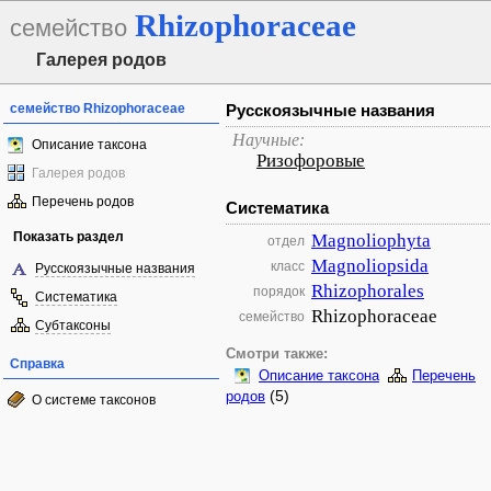
Rhizophoraceae
семейство
Галерея родов
семейство Rhizophoraceae
Русскоязычные названия
Научные:
Описание таксона
Ризофоровые
Галерея родов
Перечень родов
Систематика
Показать раздел
Magnoliophyta
отдел
Magnoliopsida
класс
Русскоязычные названия
Rhizophorales
порядок
Систематика
Rhizophoraceae
семейство
Субтаксоны
Смотри также:
Справка
Описание таксона
Перечень
(5)
родов
О системе таксонов