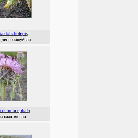
ia
dolicholepis
 длинночешуйная
a
echinocephala
ия ежеголовая