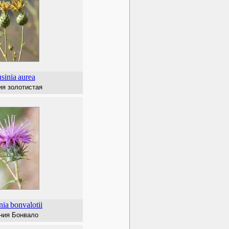
sinia
aurea
ия золотистая
nia
bonvalotii
ния Бонвало