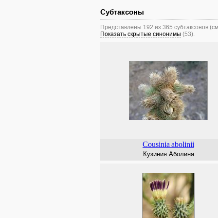
Субтаксоны
Представлены 192 из 365 субтаксонов (с
Показать скрытые синонимы
(53).
Cousinia
abolinii
Кузиния Аболина