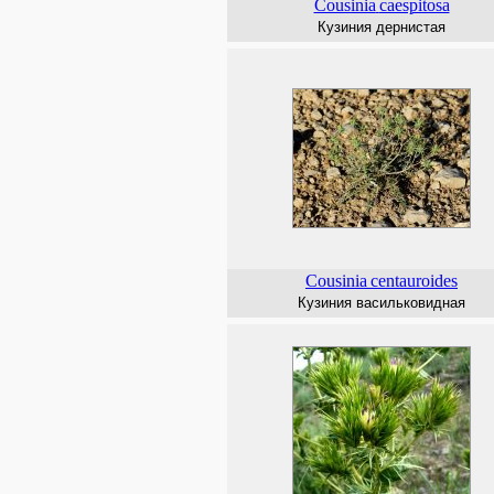
Cousinia
caespitosa
Кузиния дернистая
Cousinia
centauroides
Кузиния васильковидная