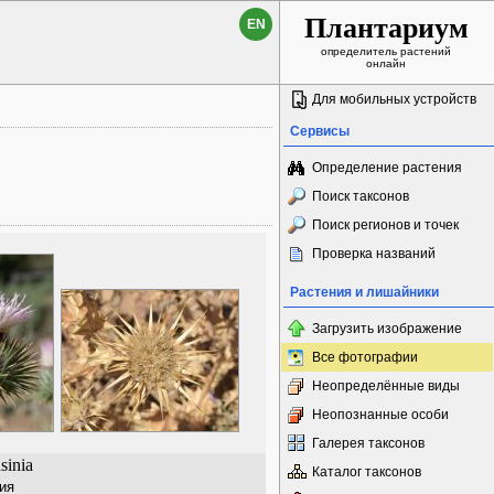
Плантариум
EN
определитель растений
онлайн
Для мобильных устройств
Сервисы
Определение растения
Поиск таксонов
Поиск регионов и точек
Проверка названий
Растения и лишайники
Загрузить изображение
Все фотографии
Неопределённые виды
Неопознанные особи
Галерея таксонов
sinia
Каталог таксонов
ия