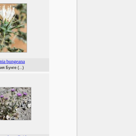
nia
bungeana
ия Бунге (...)