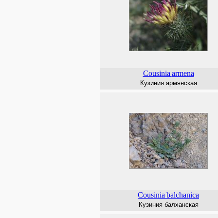
Cousinia
armena
Кузиния армянская
Cousinia
balchanica
Кузиния балханская