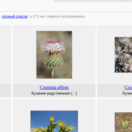
м.
полный список
), у 173 нет главного изображения.
Cousinia
affinis
Cou
Кузиния родственная (...)
Кузи