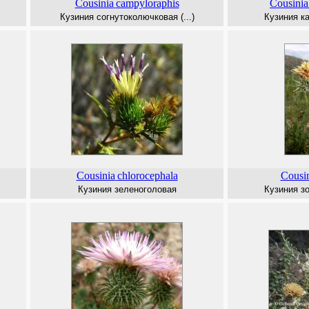
Cousinia
campyloraphis
Cousinia
Кузиния согнутоколючковая (...)
Кузиния к
Cousinia
chlorocephala
Cousi
Кузиния зеленоголовая
Кузиния з