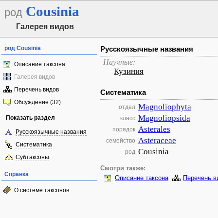
Cousinia
род
Галерея видов
род Cousinia
Русскоязычные названия
Научные:
Описание таксона
Кузиния
Галерея видов
Перечень видов
Систематика
Обсуждение (32)
Magnoliophyta
отдел
Magnoliopsida
Показать раздел
класс
Asterales
порядок
Русскоязычные названия
Asteraceae
семейство
Систематика
Cousinia
род
Субтаксоны
Смотри также:
Справка
Описание таксона
Перечень в
О системе таксонов