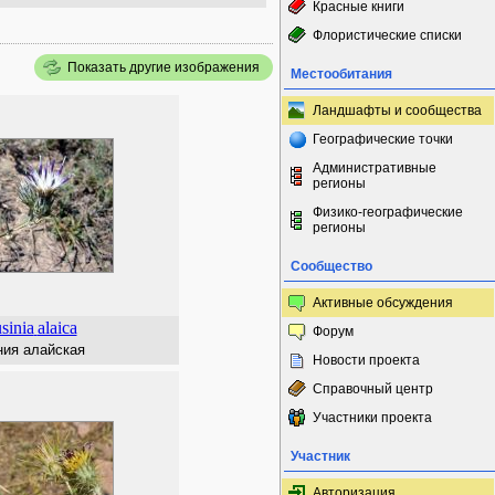
Красные книги
Флористические списки
Показать другие изображения
Местообитания
Ландшафты и сообщества
Географические точки
Административные
регионы
Физико-географические
регионы
Сообщество
Активные обсуждения
sinia
alaica
Форум
ния алайская
Новости проекта
Справочный центр
Участники проекта
Участник
Авторизация