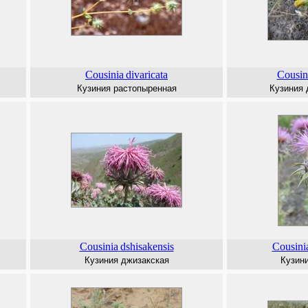
Cousinia
divaricata
Cousin
Кузиния растопыренная
Кузиния
Cousinia
dshisakensis
Cousini
Кузиния джизакская
Кузин