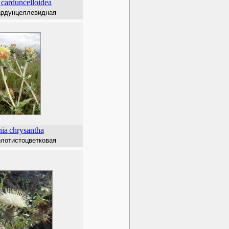
carduncelloidea
ардунцеллевидная
nia
chrysantha
олотистоцветковая