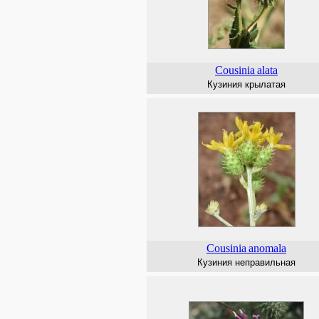
Cousinia
alata
Кузиния крылатая
Cousinia
anomala
Кузиния неправильная