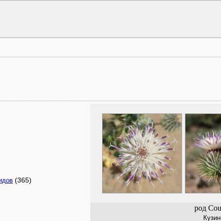
(365)
идов
род Cou
Кузин