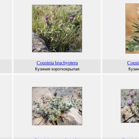
Cousinia
brachyptera
Cousi
Кузиния короткокрылая
Кузин