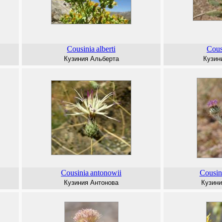
Cousinia
alberti
Cous
Кузиния Альберта
Кузин
Cousinia
antonowii
Cousin
Кузиния Антонова
Кузини