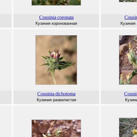
Cousinia
coronata
Cousi
Кузиния коронованная
Кузиния
Cousinia
dichotoma
Cousin
Кузиния развилистая
Кузин