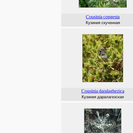
Cousinia
congesta
Кузиния скученная
Cousinia
daralaghezica
Кузиния даралагезская