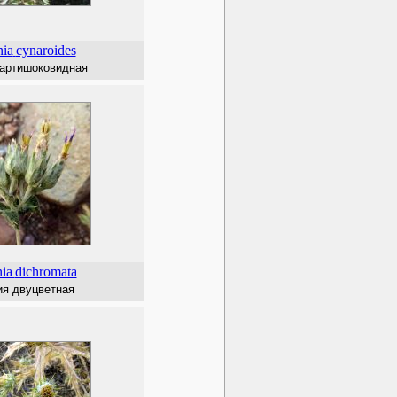
nia
cynaroides
 артишоковидная
ia
dichromata
ия двуцветная