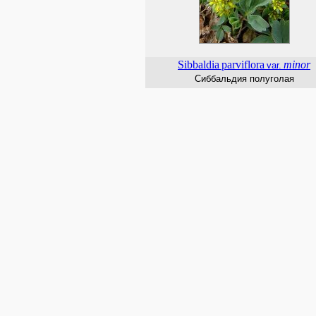
Sibbaldia
parviflora
minor
var.
Сиббальдия полуголая