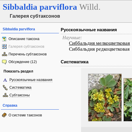
Sibbaldia
parviflora
Willd.
Галерея субтаксонов
Sibbaldia parviflora
Русскоязычные названия
Научные:
Описание таксона
Сиббальдия мелкоцветковая
Галерея субтаксонов
Сиббальдия редкоцветковая
Перечень субтаксонов
Систематика
Обсуждение (12)
Показать раздел
Русскоязычные названия
Систематика
Субтаксоны
Справка
О системе таксонов