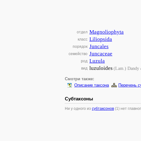
Magnoliophyta
отдел
Liliopsida
класс
Juncales
порядок
Juncaceae
семейство
Luzula
род
luzuloides
(Lam.) Dandy 
вид
Смотри также:
Описание таксона
Перечень с
Субтаксоны
Ни у одного из
субтаксонов
(1) нет главно