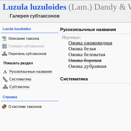
Luzula
luzuloides
(Lam.) Dandy & 
Галерея субтаксонов
Luzula luzuloides
Русскоязычные названия
Научные:
Описание таксона
Ожика ожиковидная
Галерея субтаксонов
Ожика белая
Перечень субтаксонов
Ожика беловатая
Ожика боровая
Показать раздел
Ожика дубравная
Русскоязычные названия
Систематика
Систематика
Субтаксоны
Справка
О системе таксонов