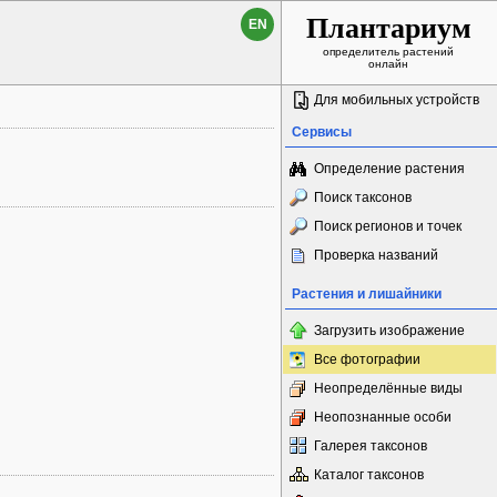
Плантариум
EN
определитель растений
онлайн
Для мобильных устройств
Сервисы
Определение растения
Поиск таксонов
Поиск регионов и точек
Проверка названий
Растения и лишайники
Загрузить изображение
Все фотографии
Неопределённые виды
Неопознанные особи
Галерея таксонов
Каталог таксонов