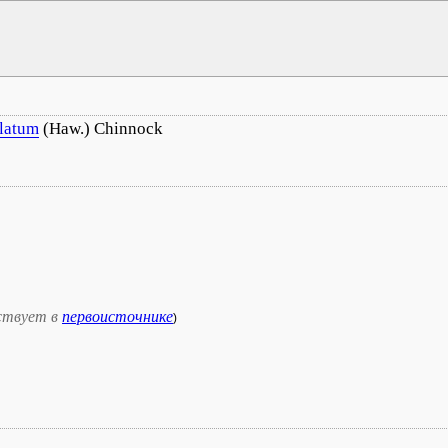
llatum
(Haw.) Chinnock
ствует в
первоисточнике
)