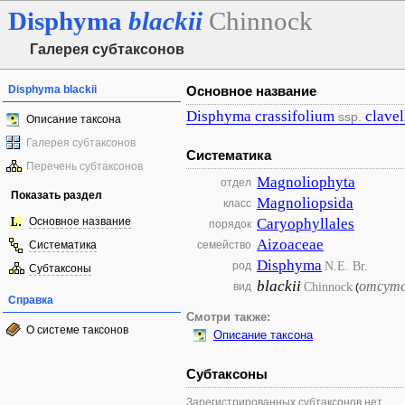
Disphyma
blackii
Chinnock
Галерея субтаксонов
Disphyma blackii
Основное название
Disphyma
crassifolium
clave
ssp.
Описание таксона
Галерея субтаксонов
Систематика
Перечень субтаксонов
Magnoliophyta
отдел
Показать раздел
Magnoliopsida
класс
Основное название
Caryophyllales
порядок
Aizoaceae
Систематика
семейство
Disphyma
N.E. Br.
род
Субтаксоны
blackii
отсут
Chinnock
вид
(
Справка
Смотри также:
О системе таксонов
Описание таксона
Субтаксоны
Зарегистрированных субтаксонов нет.