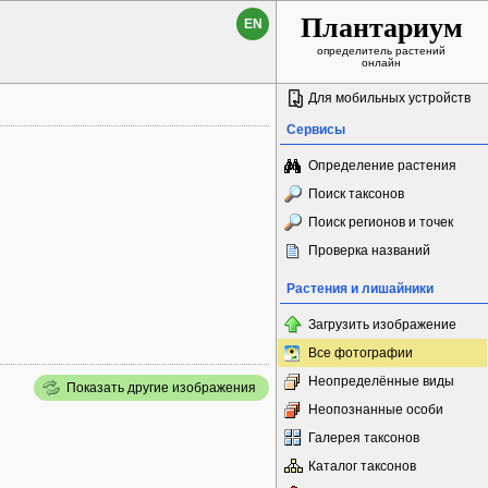
Плантариум
EN
определитель растений
онлайн
Для мобильных устройств
Сервисы
Определение растения
Поиск таксонов
Поиск регионов и точек
Проверка названий
Растения и лишайники
Загрузить изображение
Все фотографии
Неопределённые виды
Показать другие изображения
Неопознанные особи
Галерея таксонов
Каталог таксонов