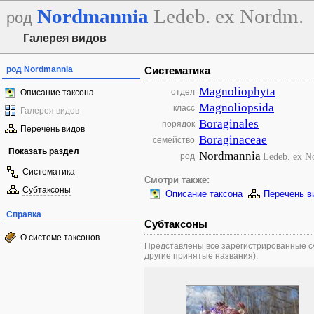
Nordmannia
Ledeb. ex Nordm.
род
Галерея видов
род Nordmannia
Систематика
Magnoliophyta
отдел
Описание таксона
Magnoliopsida
класс
Галерея видов
Boraginales
порядок
Перечень видов
Boraginaceae
семейство
Показать раздел
Nordmannia
Ledeb. ex N
род
Систематика
Смотри также:
Субтаксоны
Описание таксона
Перечень в
Справка
Субтаксоны
О системе таксонов
Представлены все зарегистрированные су
другие принятые названия).