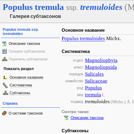
Populus
tremula
tremuloides
(M
ssp.
Галерея субтаксонов
Populus tremula ssp.
Основное название
tremuloides
Populus
tremuloides
Michx.
Описание таксона
Систематика
Галерея субтаксонов
Перечень субтаксонов
Magnoliophyta
отдел
Magnoliopsida
класс
Показать раздел
Salicales
порядок
Основное название
Salicaceae
семейство
Систематика
Populus
род
Субтаксоны
tremula
L.
вид
tremuloides
(Michx.) Á. 
подвид
Справка
Смотри также:
О системе таксонов
Описание таксона
Субтаксоны