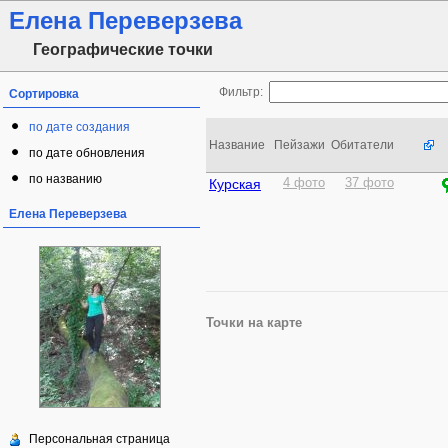
Елена Переверзева
Географические точки
Фильтр:
Сортировка
по дате создания
Название
Пейзажи
Обитатели
по дате обновления
по названию
Курская
4 фото
37 фото
Елена Переверзева
Точки на карте
Персональная страница