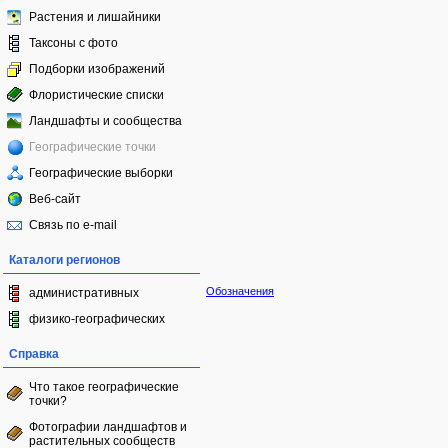
Растения и лишайники
Таксоны с фото
Подборки изображений
Флористические списки
Ландшафты и сообщества
Географические точки
Географические выборки
Веб-сайт
Связь по e-mail
Каталоги регионов
Обозначения
административных
физико-географических
Справка
Что такое географические
точки?
Фотографии ландшафтов и
растительных сообществ