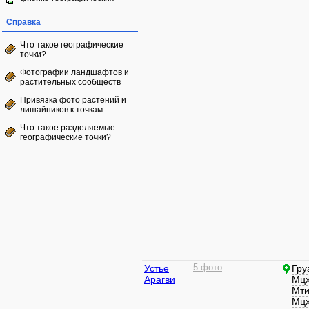
Справка
Что такое географические
точки?
Фотографии ландшафтов и
растительных сообществ
Привязка фото растений и
лишайников к точкам
Что такое разделяемые
географические точки?
Устье
5 фото
Гру
Арагви
Мцх
Мти
Мцх