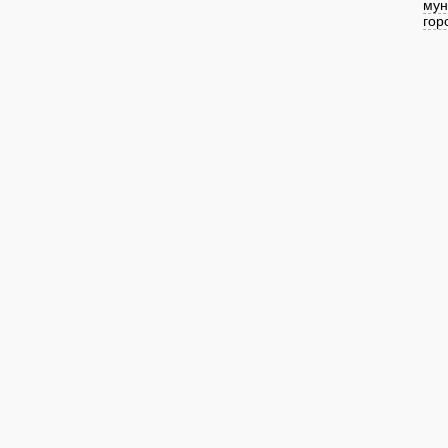
мун
гор