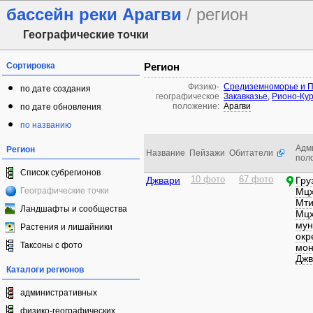
бассейн реки Арагви
/ регион
Географические точки
Сортировка
Регион
Физико-
Средиземноморье и П
по дате создания
географическое
Закавказье
,
Рионо-Кур
положение:
Арагви
по дате обновления
по названию
Адм
Регион
Название
Пейзажи
Обитатели
пол
Список субрегионов
Джвари
10 фото
67 фото
Гру
Географические точки
Мцх
Мти
Ландшафты и сообщества
Мцх
мун
Растения и лишайники
окр
Таксоны с фото
мон
Джв
Каталоги регионов
административных
физико-географических