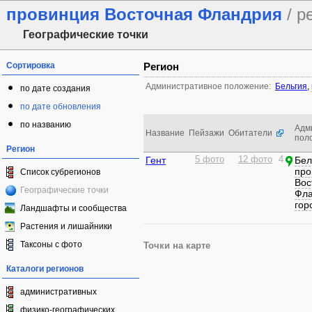
провинция Восточная Фландрия
/ р
Географические точки
Сортировка
Регион
Административное положение:
Бельгия
,
по дате создания
по дате обновления
по названию
Адм
Название
Пейзажи
Обитатели
пол
Регион
Гент
5 фото
12 фото
4
Бел
про
Список субрегионов
Вос
Географические точки
Фл
гор
Ландшафты и сообщества
Растения и лишайники
Таксоны с фото
Точки на карте
Каталоги регионов
административных
физико-географических