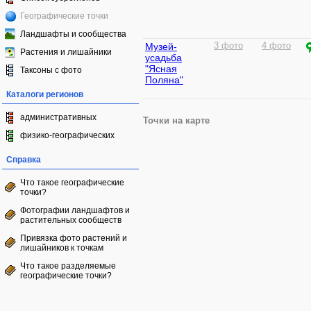
Географические точки
Ландшафты и сообщества
Музей-
3 фото
4 фото
Растения и лишайники
усадьба
"Ясная
Таксоны с фото
Поляна"
Каталоги регионов
административных
Точки на карте
физико-географических
Справка
Что такое географические
точки?
Фотографии ландшафтов и
растительных сообществ
Привязка фото растений и
лишайников к точкам
Что такое разделяемые
географические точки?