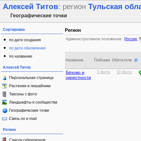
Алексей Титов
: регион
Тульская обл
Географические точки
Сортировка
Регион
Административное положение:
Россия
,
Т
по дате создания
по дате обновления
по названию
Название
Пейзажи
Обитатели
Алексей Титов
Бёхово и
2 фото
10 фото
окрестности
Персональная страница
Растения и лишайники
Таксоны с фото
Ландшафты и сообщества
Географические точки
Связь по e-mail
Регион
Список субрегионов