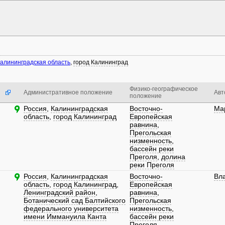
алининградская область
,
город Калининград
Физико-географическое
Административное положение
Авт
положение
Россия
,
Калининградская
Восточно-
Ма
область
,
город Калининград
Европейская
равнина
,
Прегольская
низменность
,
бассейн реки
Преголя
,
долина
реки Преголя
Россия
,
Калининградская
Восточно-
Вл
область
,
город Калининград
,
Европейская
Ленинградский район
,
равнина
,
Ботанический сад Балтийского
Прегольская
федерального университета
низменность
,
имени Иммануила Канта
бассейн реки
Преголя