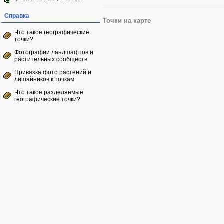
Справка
Точки на карте
Что такое географические
точки?
Фотографии ландшафтов и
растительных сообществ
Привязка фото растений и
лишайников к точкам
Что такое разделяемые
географические точки?