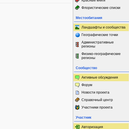
Красные книги
Флористические списки
Местообитания
Ландшафты и сообщества
Географические точки
Административные
регионы
Физико-географические
регионы
Сообщество
Активные обсуждения
Форум
Новости проекта
Справочный центр
Участники проекта
Участник
Авторизация