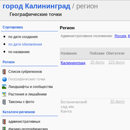
город Калининград
/ регион
Географические точки
Сортировка
Регион
Административное положение:
Россия
,
К
по дате создания
по дате обновления
по названию
Название
Пейзажи
Обитатели
Регион
Калининград
10 фото
123 фото
Список субрегионов
Географические точки
Ландшафты и сообщества
Растения и лишайники
Ботанический
32 фото
Таксоны с фото
сад им.
Канта
Каталоги регионов
административных
физико-географических