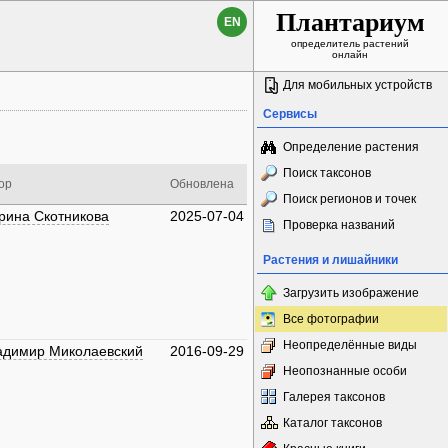
Плантариум
EN
определитель растений
онлайн
Для мобильных устройств
Сервисы
Определение растения
Поиск таксонов
ор
Обновлена
Поиск регионов и точек
рина Скотникова
2025-07-04
Проверка названий
Растения и лишайники
Загрузить изображение
Все фотографии
Неопределённые виды
адимир Миколаевский
2016-09-29
Неопознанные особи
Галерея таксонов
Каталог таксонов