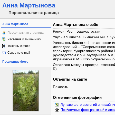
Анна Мартынова
Персональная страница
Анна Мартынова
Анна Мартынова о себе
Регион: Респ. Башкортостан
Персональная страница
Учусь в 9 классе, Гимназии №1 г. Ку
Растения и лишайники
Увлекаюсь биологией, в частности и
Таксоны с фото
исследований -- "Современное сост
территории Куюргазинского района 
Связь по e-mail
руководством к.б.н. Мулдашева А.А.
Абрамовой Л.М. (Южно-Уральский б
Последние фото
Осваиваю методы пространственной с
R)
Объекты на карте
Показать
Отмеченные фотографии
Лучшие фото растений и лишайни
Проблемные фото растений и лиш