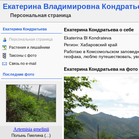
Екатерина Владимировна Кондрать
Персональная страница
Екатерина Кондратьева
Екатерина Кондратьева о себе
Ekaterina Bl Kondrateva
Персональная страница
Регион: Хабаровский край
Растения и лишайники
Работаю в Комсомольском заповедн
Таксоны с фото
геофака, люблю путешествовать, ув
Связь по e-mail
Екатерина Кондратьева на фото
Последние фото
Artemisia
gmelinii
Полынь Гмелина (...)