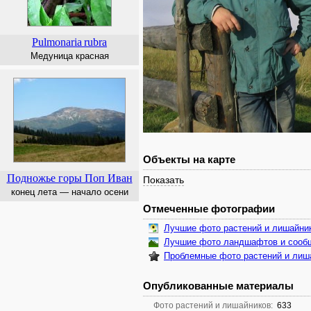
Pulmonaria
rubra
Медуница красная
Объекты на карте
Подножье горы Поп Иван
Показать
конец лета — начало осени
Отмеченные фотографии
Лучшие фото растений и лишайни
Лучшие фото ландшафтов и сооб
Проблемные фото растений и лиш
Опубликованные материалы
Фото растений и лишайников:
633