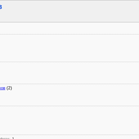
в
(2)
ков