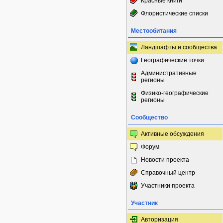
Красные книги
Флористические списки
Местообитания
Ландшафты и сообщества
Географические точки
Административные
регионы
Физико-географические
регионы
Сообщество
Активные обсуждения
Форум
Новости проекта
Справочный центр
Участники проекта
Участник
Авторизация