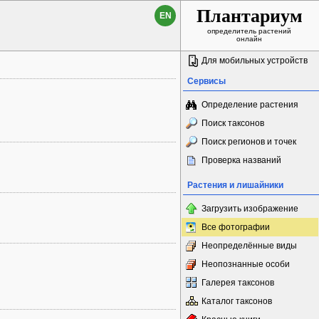
Плантариум
EN
определитель растений
онлайн
Для мобильных устройств
Сервисы
Определение растения
Поиск таксонов
Поиск регионов и точек
Проверка названий
Растения и лишайники
Загрузить изображение
Все фотографии
Неопределённые виды
Неопознанные особи
Галерея таксонов
Каталог таксонов