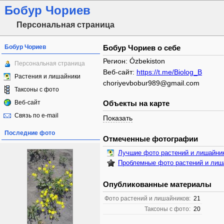
Бобур Чориев
Персональная страница
Бобур Чориев
Бобур Чориев о себе
Регион: Ózbekiston
Персональная страница
Веб-сайт:
https://t.me/Biolog_B
Растения и лишайники
choriyevbobur989@gmail.com
Таксоны с фото
Веб-сайт
Объекты на карте
Связь по e-mail
Показать
Последние фото
Отмеченные фотографии
Лучшие фото растений и лишайни
Проблемные фото растений и лиш
Опубликованные материалы
Фото растений и лишайников:
21
Таксоны с фото:
20