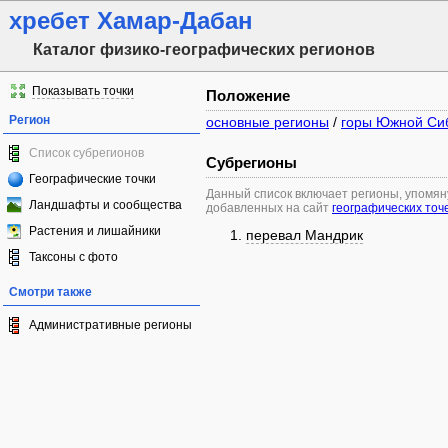
хребет Хамар-Дабан
Каталог физико-географических регионов
Показывать точки
Положение
Регион
основные регионы
/
горы Южной Си
Список субрегионов
Субрегионы
Географические точки
Данный список включает регионы, упомя
Ландшафты и сообщества
добавленных на сайт
географических точ
Растения и лишайники
перевал Мандрик
Таксоны с фото
Смотри также
Административные регионы