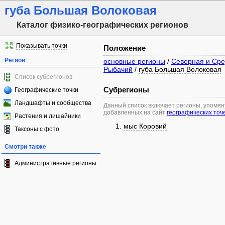
губа Большая Волоковая
Каталог физико-географических регионов
Показывать точки
Положение
Регион
основные регионы
/
Северная и Сре
Рыбачий
/
губа Большая Волоковая
Список субрегионов
Субрегионы
Географические точки
Ландшафты и сообщества
Данный список включает регионы, упомя
добавленных на сайт
географических точ
Растения и лишайники
мыс Коровий
Таксоны с фото
Смотри также
Административные регионы