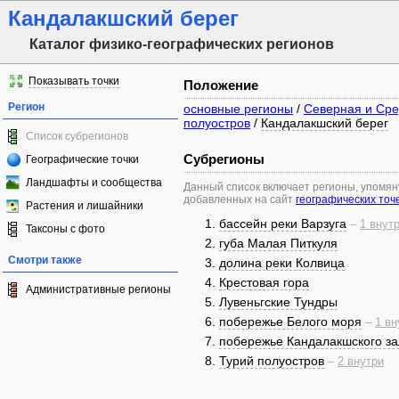
Кандалакшский берег
Каталог физико-географических регионов
Показывать точки
Положение
Регион
основные регионы
/
Северная и Сре
полуостров
/
Кандалакшский берег
Список субрегионов
Субрегионы
Географические точки
Ландшафты и сообщества
Данный список включает регионы, упомя
добавленных на сайт
географических точ
Растения и лишайники
бассейн реки Варзуга
–
1 внут
Таксоны с фото
губа Малая Питкуля
Смотри также
долина реки Колвица
Крестовая гора
Административные регионы
Лувеньгские Тундры
побережье Белого моря
–
1 вн
побережье Кандалакшского з
Турий полуостров
–
2 внутри