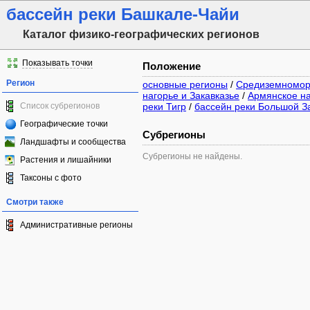
бассейн реки Башкале-Чайи
Каталог физико-географических регионов
Показывать точки
Положение
Регион
основные регионы
/
Средиземноморь
нагорье и Закавказье
/
Армянское н
Список субрегионов
реки Тигр
/
бассейн реки Большой З
Географические точки
Субрегионы
Ландшафты и сообщества
Субрегионы не найдены.
Растения и лишайники
Таксоны с фото
Смотри также
Административные регионы